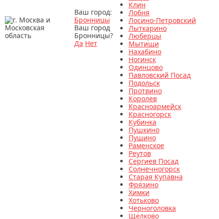
Клин
Ваш город:
Лобня
Бронницы
Лосино-Петровский
Ваш город
Лыткарино
Бронницы?
Люберцы
Да
Нет
Мытищи
Нахабино
Ногинск
Одинцово
Павловский Посад
Подольск
Протвино
Королев
Красноармейск
Красногорск
Кубинка
Пушкино
Пущино
Раменское
Реутов
Сергиев Посад
Солнечногорск
Старая Купавна
Фрязино
Химки
Хотьково
Черноголовка
Щелково