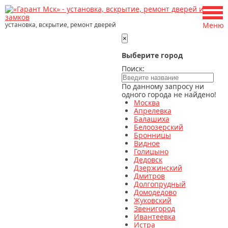
установка, вскрытие, ремонт дверей
Меню
×
Выберите город
Поиск:
По данному запросу ни
одного города не найдено!
Москва
Апрелевка
Балашиха
Белоозерский
Бронницы
Видное
Голицыно
Дедовск
Дзержинский
Дмитров
Долгопрудный
Домодедово
Жуковский
Звенигород
Ивантеевка
Истра