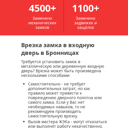
4500+
1100+
Заменено
Заменено
механических
задвижек и
замков
защёлок
Врезка замка в входную
дверь в Бронницах
Требуется установить замок в
металлическую или деревянную входную
дверь? Врезка может быть произведена
несколькими способами:
Самостоятельно
- не требует
дополнительных затрат, но как
правило может привести к
повреждению дверного полотна или
самого замка. Если у Вас нет
необходимых навыков, то не
рекомендуем производить
самостоятельную врезку.
Вызов мастера ЖЭКа
- могут отказаться
или выполнят работу некачественно.