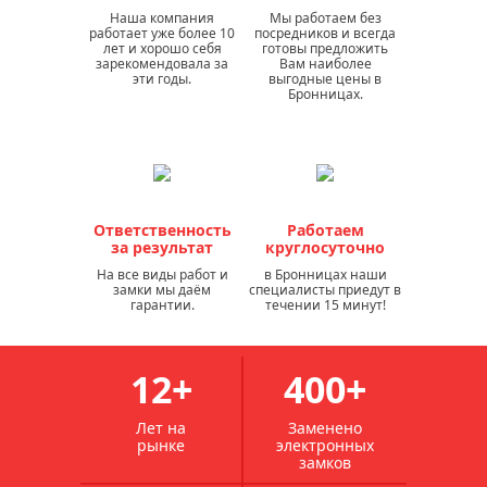
Наша компания
Мы работаем без
работает уже более 10
посредников и всегда
лет и хорошо себя
готовы предложить
зарекомендовала за
Вам наиболее
эти годы.
выгодные цены в
Бронницах.
Ответственность
Работаем
за результат
круглосуточно
На все виды работ и
в Бронницах наши
замки мы даём
специалисты приедут в
гарантии.
течении 15 минут!
12+
400+
Лет на
Заменено
рынке
электронных
замков