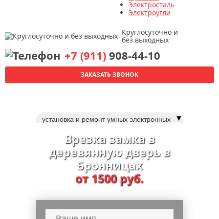
Электросталь
Электроугли
Круглосуточно и
без выходных
+7 (911)
908-44-10
ЗАКАЗАТЬ ЗВОНОК
▼
установка и ремонт умных электронных
(смарт) замков
Врезка замка в
ремонт магнитных замков
деревянную дверь в
ремонт замка зажигания
Бронницах
взлом замков
от 1500 руб.
вскрытие, замена почтовых замков
вскрытие замков авто
перекодировка замков
замки